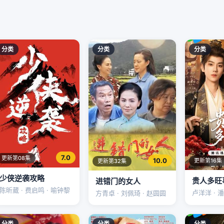
分类
分类
分类
7.0
更新第08集
10.0
更新第16集
更新第32集
少侠逆袭攻略
贵人多旺
进错门的女人
陈昕葳 · 费启鸣 · 喻钟黎
卢洋洋 · 
方青卓 · 刘佩琦 · 赵圆圆
分类
分类
分类