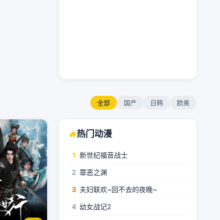
全部
国产
日韩
欧美
🔥
热门动漫
1
新世纪福音战士
2
罪恶之渊
3
夫妇联欢~回不去的夜晚~
4
幼女战记2