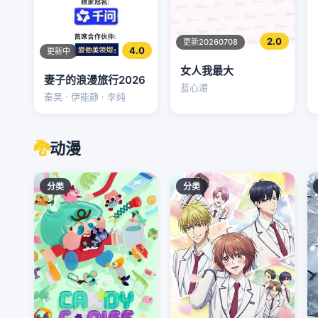
2.0
更新20260708
4.0
更新中
女人我最大
妻子的浪漫旅行2026
蓝心湄
秦昊 · 伊能静 · 李纯
🐉
动漫
分类
分类