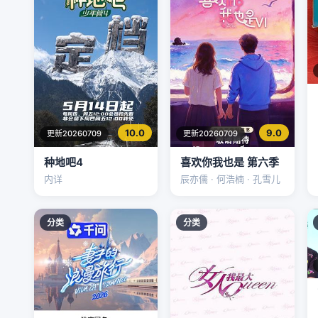
10.0
9.0
更新20260709
更新20260709
种地吧4
喜欢你我也是 第六季
内详
辰亦儒 · 何浩楠 · 孔雪儿
分类
分类