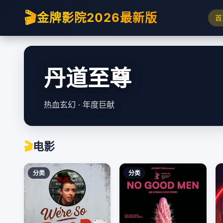
🎬
金牌影院2026最新版
首
都市古仙医
都市修仙 · 逆天改命
🎬
电影
分类
分类