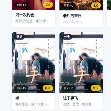
7.0
更新HD
1.0
更新HD
四十次约会
最后的末日
拜莉·麦迪逊 · 乔尔·考特
Josh·Cole ·
尼 · 安妮·波茨
Clarissa·Cozzoni ·
Seiya·Matsudo
分类
分类
6.8
9.2
更新HD
更新HD
手
让子弹飞
福永朱梨 · 金子大地 · 津
姜文 · 葛优 · 周润发
田宽治