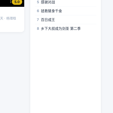
5
感谢对战
5.0
6
拯救替身千金
天 · 杨瑨晗
7
百日成王
8
乡下大叔成为剑圣 第二季