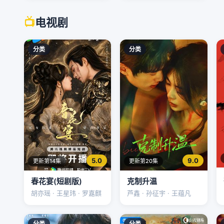
📺
电视剧
分类
分类
5.0
9.0
更新第14集
更新第20集
春花宴(短剧版)
克制升温
胡亦瑶 · 王星玮 · 罗嘉麒
芦鑫 · 孙征宇 · 王蕴凡
分类
分类