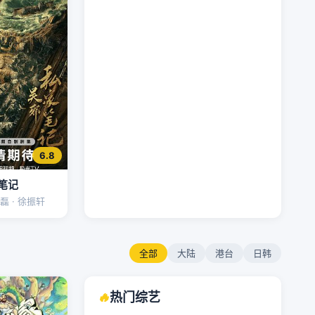
6.8
笔记
磊 · 徐振轩
全部
大陆
港台
日韩
🔥
热门综艺