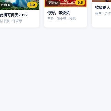
9.5
更新HD
3.0
更新HD
欲望爱人
你好，李焕英
张东 · 金夕
此情可问天2022
贾玲 · 张小斐 · 沈腾
付书豪 · 何卓恩