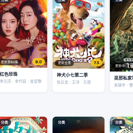
9.0
更新第80集
7.5
更新全季
更新中
红色珍珠
神犬小七第二季
吴邪私家
李元宗 · 李代延 · 金宣敬
张云龙 · 王洋 · 王煜
吴镇宇 · 曹
分类
分类
分类