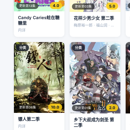
4.0
5.0
更新第13集
更新第03集
Candy Caries蛀在糖
花样少男少女 第二季
糖里
梅原裕一郎 · 福山润 · 内
内详
山昂辉
分类
分类
10.0
2.0
更新第06集
更新第01集
镖人第二季
乡下大叔成为剑圣 第
二季
内详