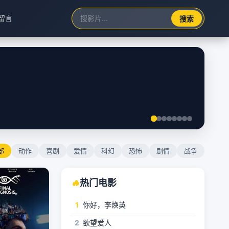
留言
搜索
部
动作
喜剧
爱情
科幻
恐怖
剧情
战争
🔥
热门电影
1
你好，李焕英
2
欲望爱人