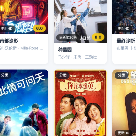
6.0
更新HD
更新HD
8.0
更新第20集
南部诡影
最终诊断
迪·沃伦斯 · Mila·Rose ·
布莱恩·卡斯佩
种墨园
Aston·Regan
丹泽尔·盖
马少骅 · 宋禹 · 王劲松
分类
分类
分类
更新HD