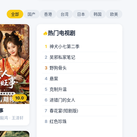
全部
国产
香港
台湾
日本
韩国
欧美
🔥
热门电视剧
1
神犬小七第二季
2
吴邪私家笔记
3
野狗骨头
4
悬案
5
克制升温
10.0
6
进错门的女人
事
7
春花宴(短剧版)
潘毅鸿 · 王泽轩
8
红色珍珠