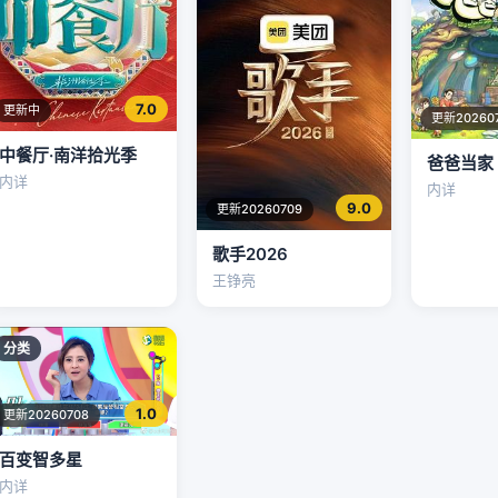
7.0
更新中
更新20260
中餐厅·南洋拾光季
爸爸当家
内详
内详
9.0
更新20260709
歌手2026
王铮亮
分类
1.0
更新20260708
百变智多星
内详