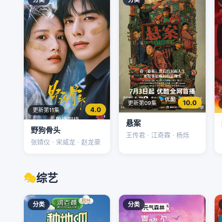
10.0
更新第09集
4.0
更新第11集
悬案
野狗骨头
王传君 · 江奇霖 · 杨烁
张婧仪 · 宋威龙 · 赵龙豪
🎭
综艺
分类
分类