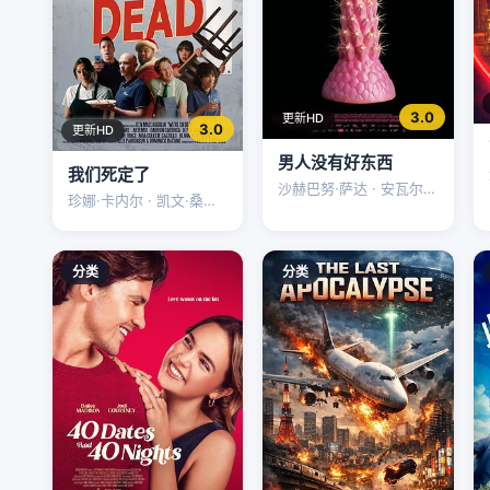
3.0
更新HD
3.0
更新HD
男人没有好东西
我们死定了
沙赫巴努·萨达 · 安瓦尔·
珍娜·卡内尔 · 凯文·桑德
哈希米 · Liam·Hussaini
斯 · 阿尔忒弥斯
分类
分类