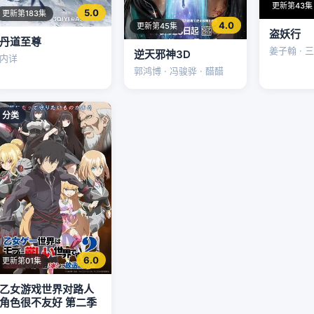
更新第43集
5.0
更新第183集
4.0
更新第45集
盗妖行
丹道至尊
姜子翰 · 三
逆天邪神3D
内详
郭鸿博 · 冯骏骅 · 醋醋
分类
6.0
更新第01集
乙女游戏世界对路人
角色很不友好 第二季