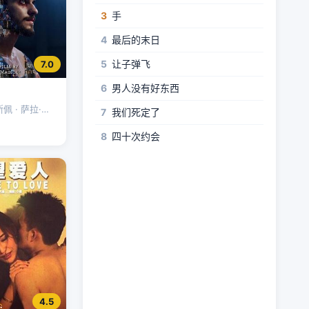
3
手
4
最后的末日
5
让子弹飞
7.0
6
男人没有好东西
 · 萨拉·基 ·
7
我们死定了
伊
8
四十次约会
4.5