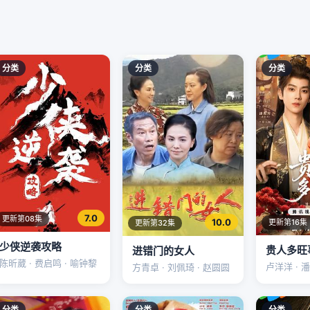
分类
分类
分类
7.0
更新第08集
10.0
更新第16集
更新第32集
少侠逆袭攻略
贵人多旺
进错门的女人
陈昕葳 · 费启鸣 · 喻钟黎
卢洋洋 · 
方青卓 · 刘佩琦 · 赵圆圆
分类
分类
分类