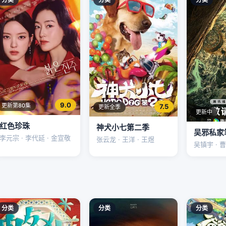
9.0
更新第80集
7.5
更新全季
更新中
红色珍珠
神犬小七第二季
吴邪私家
李元宗 · 李代延 · 金宣敬
张云龙 · 王洋 · 王煜
吴镇宇 · 曹
分类
分类
分类