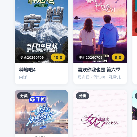
10.0
9.0
更新20260709
更新20260709
种地吧4
喜欢你我也是 第六季
内详
辰亦儒 · 何浩楠 · 孔雪儿
分类
分类