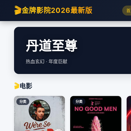
🎬
金牌影院2026最新版
首
都市古仙医
都市修仙 · 逆天改命
🎬
电影
分类
分类