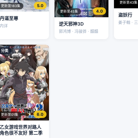
更新第43集
5.0
更新第183集
4.0
更新第45集
盗妖行
丹道至尊
姜子翰 · 三
逆天邪神3D
内详
郭鸿博 · 冯骏骅 · 醋醋
分类
6.0
更新第01集
乙女游戏世界对路人
角色很不友好 第二季