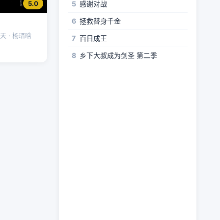
5
感谢对战
5.0
6
拯救替身千金
天 · 杨瑨晗
7
百日成王
8
乡下大叔成为剑圣 第二季