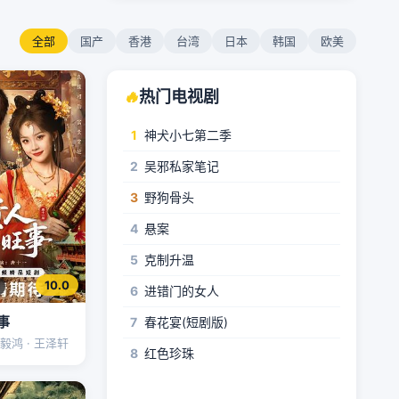
全部
国产
香港
台湾
日本
韩国
欧美
🔥
热门电视剧
1
神犬小七第二季
2
吴邪私家笔记
3
野狗骨头
4
悬案
5
克制升温
10.0
6
进错门的女人
事
7
春花宴(短剧版)
潘毅鸿 · 王泽轩
8
红色珍珠