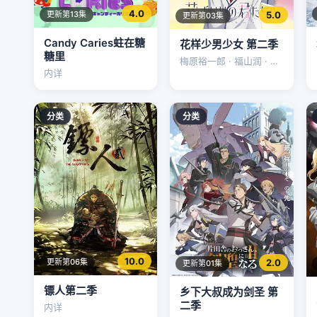
4.0
5.0
更新第13集
更新第03集
Candy Caries蛀在糖
花样少男少女 第二季
糖里
梅原裕一郎 · 福山润 · 内
内详
山昂辉
分类
分类
10.0
2.0
更新第06集
更新第01集
镖人第二季
乡下大叔成为剑圣 第
二季
内详