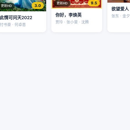
9.5
更新HD
3.0
更新HD
欲望爱人
你好，李焕英
张东 · 金夕
此情可问天2022
贾玲 · 张小斐 · 沈腾
付书豪 · 何卓恩