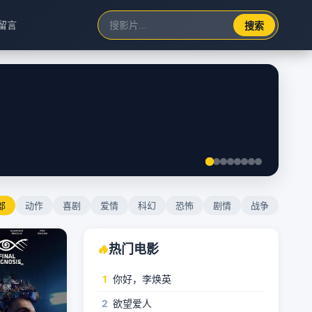
留言
搜索
部
动作
喜剧
爱情
科幻
恐怖
剧情
战争
🔥
热门电影
1
你好，李焕英
2
欲望爱人