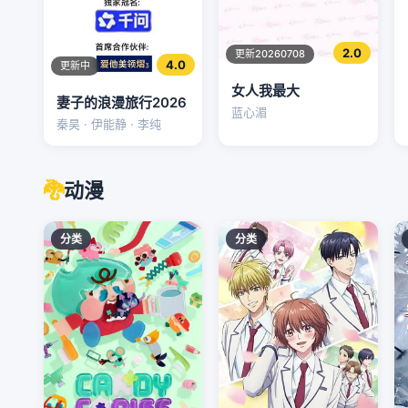
2.0
更新20260708
4.0
更新中
女人我最大
妻子的浪漫旅行2026
蓝心湄
秦昊 · 伊能静 · 李纯
🐉
动漫
分类
分类