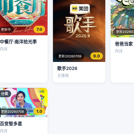
7.0
更新中
更新20260
中餐厅·南洋拾光季
爸爸当家
内详
内详
9.0
更新20260709
歌手2026
王铮亮
分类
1.0
更新20260708
百变智多星
内详