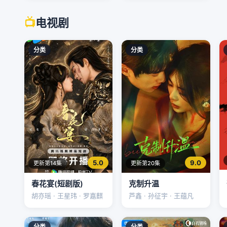
📺
电视剧
分类
分类
5.0
9.0
更新第14集
更新第20集
春花宴(短剧版)
克制升温
胡亦瑶 · 王星玮 · 罗嘉麒
芦鑫 · 孙征宇 · 王蕴凡
分类
分类