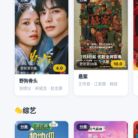
10.0
更新第09集
4.0
更新第11集
悬案
野狗骨头
王传君 · 江奇霖 · 杨烁
张婧仪 · 宋威龙 · 赵龙豪
🎭
综艺
分类
分类