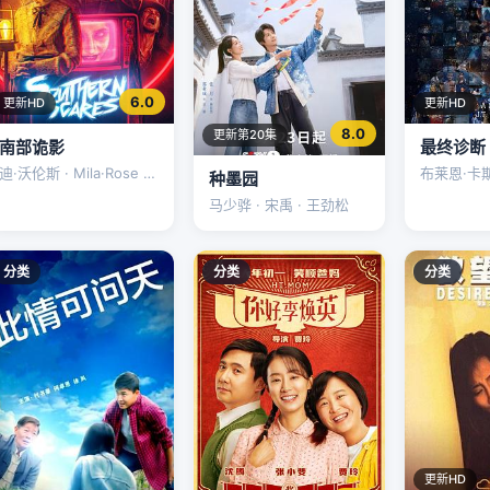
6.0
更新HD
更新HD
8.0
更新第20集
南部诡影
最终诊断
迪·沃伦斯 · Mila·Rose ·
布莱恩·卡斯佩
种墨园
Aston·Regan
丹泽尔·盖
马少骅 · 宋禹 · 王劲松
分类
分类
分类
更新HD