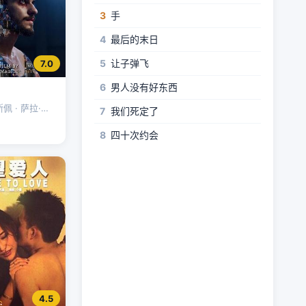
3
手
4
最后的末日
5
让子弹飞
7.0
6
男人没有好东西
 · 萨拉·基 ·
7
我们死定了
伊
8
四十次约会
4.5