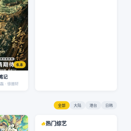
6.8
笔记
磊 · 徐振轩
全部
大陆
港台
日韩
🔥
热门综艺