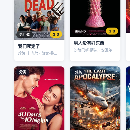
3.0
更新HD
3.0
更新HD
男人没有好东西
我们死定了
沙赫巴努·萨达 · 安瓦尔·
珍娜·卡内尔 · 凯文·桑德
哈希米 · Liam·Hussaini
斯 · 阿尔忒弥斯
分类
分类