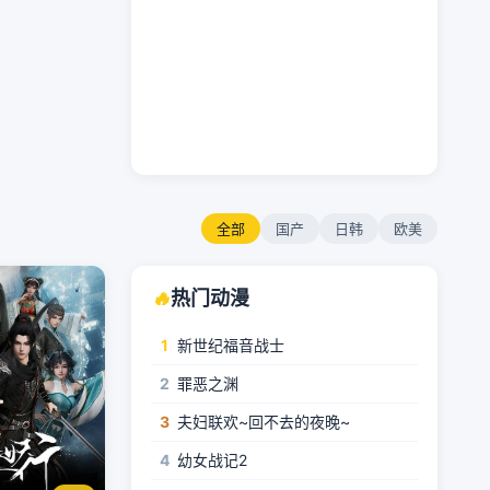
全部
国产
日韩
欧美
🔥
热门动漫
1
新世纪福音战士
2
罪恶之渊
3
夫妇联欢~回不去的夜晚~
4
幼女战记2