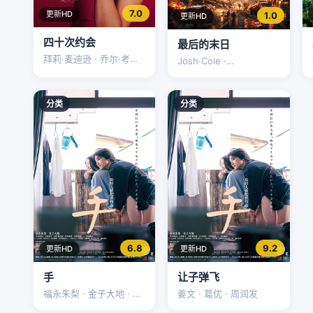
7.0
更新HD
1.0
更新HD
四十次约会
最后的末日
拜莉·麦迪逊 · 乔尔·考特
Josh·Cole ·
尼 · 安妮·波茨
Clarissa·Cozzoni ·
Seiya·Matsudo
分类
分类
6.8
9.2
更新HD
更新HD
手
让子弹飞
福永朱梨 · 金子大地 · 津
姜文 · 葛优 · 周润发
田宽治